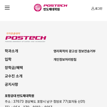
반
열
로그인
도
기
체
대
학
P
원
O
S
학과소개
영리목적의 광고성 정보전송거부
T
입학
개인정보처리방침
E
장학금/혜택
C
H
교수진 소개
공지사항
포항공대 반도체대학원
주소 : 37673 경상북도 포항시 남구 청암로 77(효자동 산31)