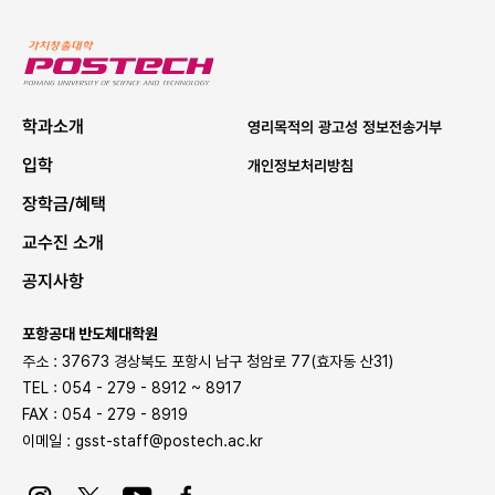
P
O
S
학과소개
영리목적의 광고성 정보전송거부
T
입학
개인정보처리방침
E
장학금/혜택
C
H
교수진 소개
공지사항
포항공대 반도체대학원
주소 : 37673 경상북도 포항시 남구 청암로 77(효자동 산31)
TEL : 054 - 279 - 8912 ~ 8917
FAX : 054 - 279 - 8919
이메일 :
gsst-staff@postech.ac.kr