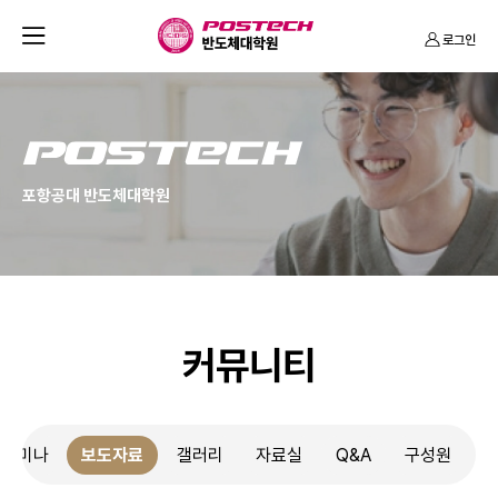
반
열
로그인
도
기
체
대
학
P
원
O
포항공대 반도체대학원
S
T
E
C
H
커뮤니티
세미나
보도자료
갤러리
자료실
Q&A
구성원