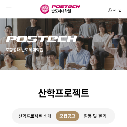
반
열
로그인
도
기
체
대
학
P
원
O
포항공대 반도체대학원
S
T
E
C
H
산학프로젝트
산학프로젝트 소개
모집공고
활동 및 결과