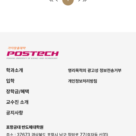
P
O
S
학과소개
영리목적의 광고성 정보전송거부
T
입학
개인정보처리방침
E
장학금/혜택
C
H
교수진 소개
공지사항
포항공대 반도체대학원
주소 : 37673 경상북도 포항시 남구 청암로 77(효자동 산31)