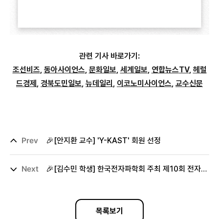
관련 기사 바로가기:
조선비즈
,
동아사이언스
,
문화일보
,
세계일보
,
연합뉴스
TV
,
헤럴
드경제
,
경북도민일보
,
뉴데일리
,
이코노미사이언스
,
교수신문
Prev
🎉[안지환 교수] 'Y-KAST' 회원 선정
Next
🎉[김수민 학생] 한국전자파학회 주최 제10회 전자파측정 논문경진대회 "우수상" 수상 🏆
목록보기