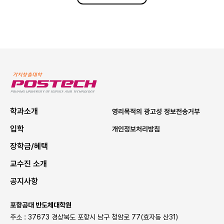
P
O
S
학과소개
영리목적의 광고성 정보전송거부
T
입학
개인정보처리방침
E
장학금/혜택
C
H
교수진 소개
공지사항
포항공대 반도체대학원
주소 : 37673 경상북도 포항시 남구 청암로 77(효자동 산31)