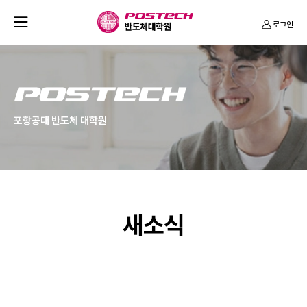
반
열
로그인
도
기
체
대
학
P
원
O
포항공대 반도체 대학원
S
T
E
C
H
새소식